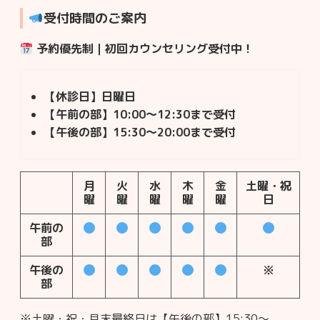
受付時間のご案内
予約優先制｜初回カウンセリング受付中！
【休診日】
日曜日
【午前の部】
10:00～12:30まで受付
【午後の部】
15:30～20:00まで受付
月
火
水
木
金
土曜・祝
曜
曜
曜
曜
曜
日
午前の
部
午後の
※
部
※土曜・祝・月末最終日は【午後の部】15:30～