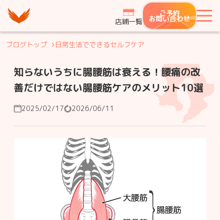
つながり整骨鍼灸院グループ
ご予約
メ
お問い合わせ
店鋪一覧
ブログトップ
日常生活でできるセルフケア
知らないうちに腸腰筋は衰える！腰痛の改
善だけではない腸腰筋ケアのメリット10選
2025/02/17
2026/06/11