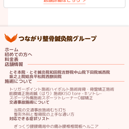
店舗詳細はこちら
つ
ホーム
初めての方へ
料金表
店舗情報
とそ本院・とそ鍼灸院
和田院
吉野院
中山院
下田院
城西院
坂之上院
姶良平松院
西餅田院
施術について
トリガーポイント施術
ハイボルト施術
背骨・骨盤矯正施術
筋膜矯正施術
鍼（はり）施術
KISO tore -キソトレ-
スポーツ外傷施術
スポーツトレーナー
O脚矯正
交通事故施術について
当院の交通事故施術
むち打ち
整形外科と整骨院の上手な通い方
腸腰筋の施術を予約
対応できる症状リスト
ぎっくり腰
腰痛
背中の痛み
腰椎椎間板ヘルニア