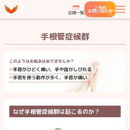
つながり整骨鍼灸院グループ
ご予約
メ
お問い合わせ
店鋪一覧
手根管症候群
このようなお悩みは
ありませんか？
手首がひどく痛い、手や指がしびれる
手首を使う動作が多く、手首が痛い
なぜ手根管症候群は起こるのか？