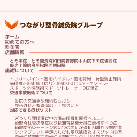
つ
ホーム
初めての方へ
料金表
店舗情報
とそ本院・とそ鍼灸院
和田院
吉野院
中山院
下田院
城西院
坂之上院
姶良平松院
西餅田院
施術について
トリガーポイント施術
ハイボルト施術
背骨・骨盤矯正施術
筋膜矯正施術
鍼（はり）施術
KISO tore -キソトレ-
スポーツ外傷施術
スポーツトレーナー
O脚矯正
交通事故施術について
当院の交通事故施術
むち打ち
整形外科と整骨院の上手な通い方
対応できる症状リスト
ぎっくり腰
腰痛
背中の痛み
腰椎椎間板ヘルニア
腰部脊柱管狭窄症
反り腰
猫背
腰椎分離症
腰椎すべり症
仙腸関節炎
モートン病
いつの間にか骨折
肉離れ
股関節痛
シンスプリント
手足のしびれ
足底筋膜炎
オスグッド
膝痛
変形性膝関節症
変形性股関節症
足のしびれ
踵の痛み