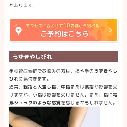
があります。
10
アクセスに合わせて
店舗から選べる！
ご予約はこちら
うずきやしびれ
手根管症候群でお悩みの方は、指や手の
うずき
や
し
びれ
に気付きます。
通常、
親指
と
人差し指
、
中指
または
薬指
が影響を受
けますが、小指は影響を受けません。また、指に
電
気ショックのような感覚
を感じるかもしれません。