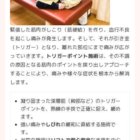
緊張した筋肉がしこり（筋硬結）を作り、血行不良
を起こし痛みが発生します。そして、それが引き金
（トリガー）となり、離れた部位にまで痛みが広が
っていきます。
トリガーポイント施術
は、その不調
の原因となる筋肉のポイントを探り出しアプローチ
することにより、痛みや様々な症状を根本から解消
します。
凝り固まった深層筋（殿部など）のトリガー
ポイントを、熟練の手技で正確に捉え、緩め
ます。
強い痛みや
しびれ
の緩和に直結する施術で
す。
当院の施術は
ソフトで安心安全
な手技を中心