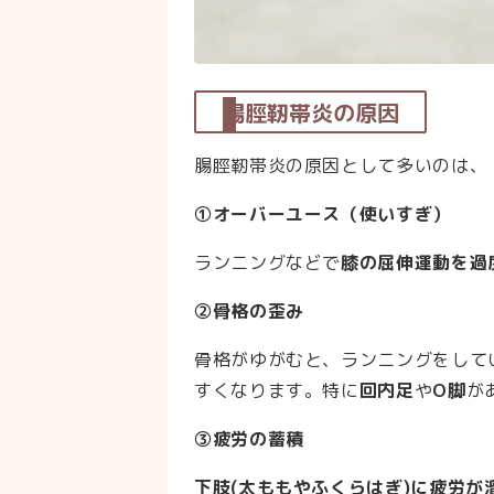
腸脛靭帯炎の原因
腸脛靭帯炎の原因として多いのは、
①オーバーユース（使いすぎ）
ランニングなどで
膝の屈伸運動を過
②骨格の歪み
骨格がゆがむと、ランニングをして
すくなります。特に
回内足
や
O脚
が
③疲労の蓄積
下肢(太ももやふくらはぎ)に疲労が