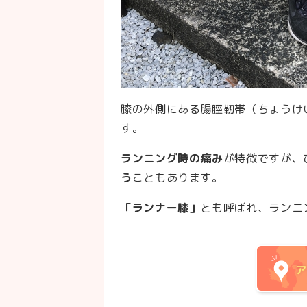
膝の外側にある腸脛靭帯（ちょうけ
す。
ランニング時の痛み
が特徴ですが、
う
こともあります。
「ランナー膝」
とも呼ばれ、ランニ
ア