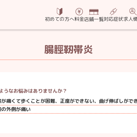
鍼灸院グループ
初めての方へ
料金
対応症状
求人
店鋪一覧
腸脛靭帯炎
ようなお悩みは
ありませんか？
膝が痛くて歩くことが困難、正座ができない、曲げ伸ばしがで
膝の外側が痛い