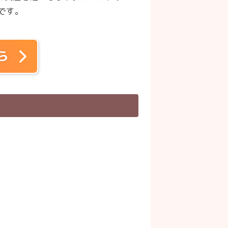
です。
ら