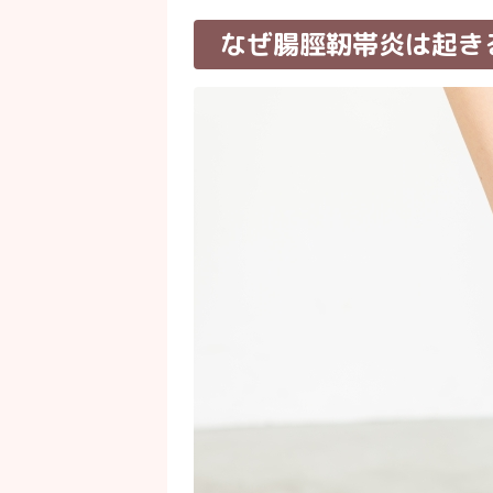
なぜ腸脛靭帯炎は起き