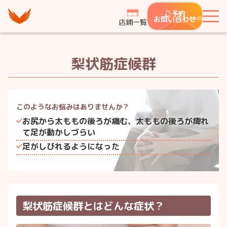
つながり整骨鍼灸院グループ
ご予約
メ
お問い合わせ
店鋪一覧
梨状筋症候群
このようなお悩みは
ありませんか？
お尻から太ももの後ろが痛む、太ももの後ろが痺れ
て足が動かしづらい
足がしびれるようになった
梨状筋症候群とはどんな症状？