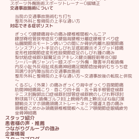
スポーツ外傷施術
スポーツトレーナー
O脚矯正
交通事故施術について
当院の交通事故施術
むち打ち
整形外科と整骨院の上手な通い方
対応できる症状リスト
ぎっくり腰
腰痛
背中の痛み
腰椎椎間板ヘルニア
腰部脊柱管狭窄症
反り腰
猫背
腰椎分離症
腰椎すべり症
仙腸関節炎
モートン病
いつの間にか骨折
肉離れ
股関節痛
シンスプリント
手足のしびれ
足底筋膜炎
オスグッド
膝痛
変形性膝関節症
変形性股関節症
足のしびれ
踵の痛み
梨状筋症候群
X脚
鵞足炎
アキレス腱炎
腸脛靭帯炎
O脚
シーバー病
ジャンパー膝
スポーツ外傷・障害
半月板損傷
内反小趾
外反母趾
成長痛
神経痛
足関節捻挫
骨折
むちうち症
耳鳴り
肘内障
当院の交通事故施術
整形外科と整骨院の上手な通い方～交通事故後の転院と併院
～
くるぶし（外果）の痛み
ぎっくり背中
ぎっくり首
関節痛
肋間神経痛
肩こり・首こり
四十肩・五十肩
手根管症候群
テニス肘
胸郭出口症候群
肘部管症候群
腕のしびれ
野球肘
野球肩
TFCC損傷
ゴルフ肘(上腕骨内側上顆炎)
ばね指
打撲
腱鞘炎
スマホ頭痛
頭痛
ストレートネック
寝違え
首の痛み
頚椎症
こめかみ頭痛
頸椎椎間板ヘルニア
顎関節症
眼精疲労
坐骨神経痛
スタッフ紹介
患者様の声・推薦
つながりグループの強み
企業情報
スタッフブログ