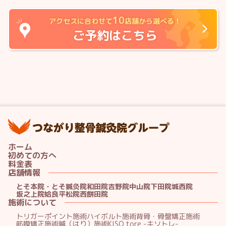
10
アクセスに合わせて
店舗から選べる！
ご予約はこちら
つ
ホーム
初めての方へ
料金表
店舗情報
とそ本院・とそ鍼灸院
和田院
吉野院
中山院
下田院
城西院
坂之上院
姶良平松院
西餅田院
施術について
トリガーポイント施術
ハイボルト施術
背骨・骨盤矯正施術
筋膜矯正施術
鍼（はり）施術
KISO tore -キソトレ-