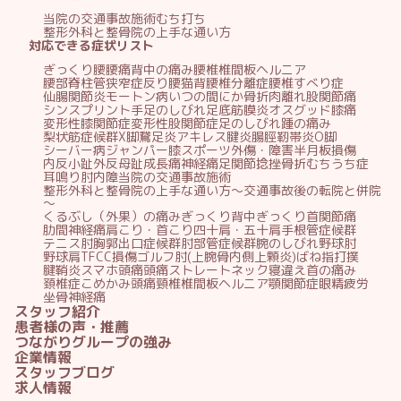
当院の交通事故施術
むち打ち
整形外科と整骨院の上手な通い方
対応できる症状リスト
ぎっくり腰
腰痛
背中の痛み
腰椎椎間板ヘルニア
腰部脊柱管狭窄症
反り腰
猫背
腰椎分離症
腰椎すべり症
仙腸関節炎
モートン病
いつの間にか骨折
肉離れ
股関節痛
シンスプリント
手足のしびれ
足底筋膜炎
オスグッド
膝痛
変形性膝関節症
変形性股関節症
足のしびれ
踵の痛み
梨状筋症候群
X脚
鵞足炎
アキレス腱炎
腸脛靭帯炎
O脚
シーバー病
ジャンパー膝
スポーツ外傷・障害
半月板損傷
内反小趾
外反母趾
成長痛
神経痛
足関節捻挫
骨折
むちうち症
耳鳴り
肘内障
当院の交通事故施術
整形外科と整骨院の上手な通い方～交通事故後の転院と併院
～
くるぶし（外果）の痛み
ぎっくり背中
ぎっくり首
関節痛
肋間神経痛
肩こり・首こり
四十肩・五十肩
手根管症候群
テニス肘
胸郭出口症候群
肘部管症候群
腕のしびれ
野球肘
野球肩
TFCC損傷
ゴルフ肘(上腕骨内側上顆炎)
ばね指
打撲
腱鞘炎
スマホ頭痛
頭痛
ストレートネック
寝違え
首の痛み
頚椎症
こめかみ頭痛
頸椎椎間板ヘルニア
顎関節症
眼精疲労
坐骨神経痛
スタッフ紹介
患者様の声・推薦
つながりグループの強み
企業情報
スタッフブログ
求人情報