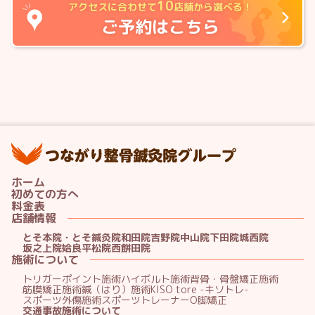
10
アクセスに合わせて
店舗から選べる！
ご予約はこちら
つ
ホーム
初めての方へ
料金表
店舗情報
とそ本院・とそ鍼灸院
和田院
吉野院
中山院
下田院
城西院
坂之上院
姶良平松院
西餅田院
施術について
トリガーポイント施術
ハイボルト施術
背骨・骨盤矯正施術
筋膜矯正施術
鍼（はり）施術
KISO tore -キソトレ-
スポーツ外傷施術
スポーツトレーナー
O脚矯正
交通事故施術について