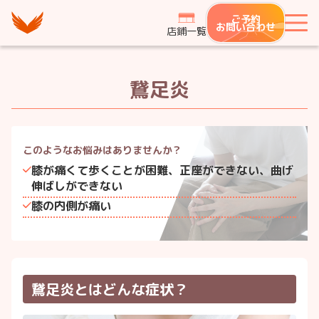
つながり整骨鍼灸院グループ
ご予約
メ
お問い合わせ
店鋪一覧
鵞足炎
このようなお悩みは
ありませんか？
膝が痛くて歩くことが困難、正座ができない、曲げ
伸ばしができない
膝の内側が痛い
鵞足炎とはどんな症状？