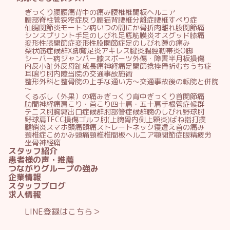
ぎっくり腰
腰痛
背中の痛み
腰椎椎間板ヘルニア
腰部脊柱管狭窄症
反り腰
猫背
腰椎分離症
腰椎すべり症
仙腸関節炎
モートン病
いつの間にか骨折
肉離れ
股関節痛
シンスプリント
手足のしびれ
足底筋膜炎
オスグッド
膝痛
変形性膝関節症
変形性股関節症
足のしびれ
踵の痛み
梨状筋症候群
X脚
鵞足炎
アキレス腱炎
腸脛靭帯炎
O脚
シーバー病
ジャンパー膝
スポーツ外傷・障害
半月板損傷
内反小趾
外反母趾
成長痛
神経痛
足関節捻挫
骨折
むちうち症
耳鳴り
肘内障
当院の交通事故施術
整形外科と整骨院の上手な通い方～交通事故後の転院と併院
～
くるぶし（外果）の痛み
ぎっくり背中
ぎっくり首
関節痛
肋間神経痛
肩こり・首こり
四十肩・五十肩
手根管症候群
テニス肘
胸郭出口症候群
肘部管症候群
腕のしびれ
野球肘
野球肩
TFCC損傷
ゴルフ肘(上腕骨内側上顆炎)
ばね指
打撲
腱鞘炎
スマホ頭痛
頭痛
ストレートネック
寝違え
首の痛み
頚椎症
こめかみ頭痛
頸椎椎間板ヘルニア
顎関節症
眼精疲労
坐骨神経痛
スタッフ紹介
患者様の声・推薦
つながりグループの強み
企業情報
スタッフブログ
求人情報
LINE登録はこちら