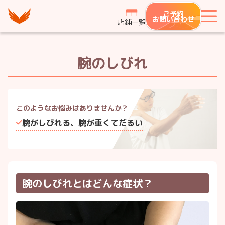
つながり整骨鍼灸院グループ
ご予約
メ
お問い合わせ
店鋪一覧
腕のしびれ
このようなお悩みは
ありませんか？
腕がしびれる、腕が重くてだるい
腕のしびれとはどんな症状？