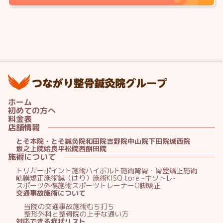
つ
ホーム
初めての方へ
料金表
店舗情報
とそ本院・とそ鍼灸院
和田院
吉野院
中山院
下田院
城西院
坂之上院
姶良平松院
西餅田院
施術について
トリガーポイント施術
ハイボルト施術
背骨・骨盤矯正施術
筋膜矯正施術
鍼（はり）施術
KISO tore -キソトレ-
スポーツ外傷施術
スポーツトレーナー
O脚矯正
交通事故施術について
当院の交通事故施術
むち打ち
整形外科と整骨院の上手な通い方
対応できる症状リスト