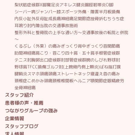
梨状筋症候群
X脚
鵞足炎
アキレス腱炎
腸脛靭帯炎
O脚
シーバー病
ジャンパー膝
スポーツ外傷・障害
半月板損傷
内反小趾
外反母趾
成長痛
神経痛
足関節捻挫
骨折
むちうち症
耳鳴り
肘内障
当院の交通事故施術
整形外科と整骨院の上手な通い方～交通事故後の転院と併院
～
くるぶし（外果）の痛み
ぎっくり背中
ぎっくり首
関節痛
肋間神経痛
肩こり・首こり
四十肩・五十肩
手根管症候群
テニス肘
胸郭出口症候群
肘部管症候群
腕のしびれ
野球肘
野球肩
TFCC損傷
ゴルフ肘(上腕骨内側上顆炎)
ばね指
打撲
腱鞘炎
スマホ頭痛
頭痛
ストレートネック
寝違え
首の痛み
頚椎症
こめかみ頭痛
頸椎椎間板ヘルニア
顎関節症
眼精疲労
坐骨神経痛
スタッフ紹介
患者様の声・推薦
つながりグループの強み
企業情報
スタッフブログ
求人情報