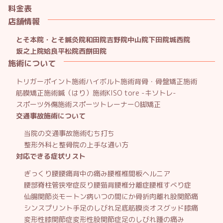
料金表
店舗情報
とそ本院・とそ鍼灸院
和田院
吉野院
中山院
下田院
城西院
坂之上院
姶良平松院
西餅田院
施術について
トリガーポイント施術
ハイボルト施術
背骨・骨盤矯正施術
筋膜矯正施術
鍼（はり）施術
KISO tore -キソトレ-
スポーツ外傷施術
スポーツトレーナー
O脚矯正
交通事故施術について
当院の交通事故施術
むち打ち
整形外科と整骨院の上手な通い方
対応できる症状リスト
ぎっくり腰
腰痛
背中の痛み
腰椎椎間板ヘルニア
腰部脊柱管狭窄症
反り腰
猫背
腰椎分離症
腰椎すべり症
仙腸関節炎
モートン病
いつの間にか骨折
肉離れ
股関節痛
シンスプリント
手足のしびれ
足底筋膜炎
オスグッド
膝痛
変形性膝関節症
変形性股関節症
足のしびれ
踵の痛み