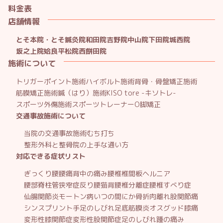
料金表
店舗情報
とそ本院・とそ鍼灸院
和田院
吉野院
中山院
下田院
城西院
坂之上院
姶良平松院
西餅田院
施術について
トリガーポイント施術
ハイボルト施術
背骨・骨盤矯正施術
筋膜矯正施術
鍼（はり）施術
KISO tore -キソトレ-
スポーツ外傷施術
スポーツトレーナー
O脚矯正
交通事故施術について
当院の交通事故施術
むち打ち
整形外科と整骨院の上手な通い方
対応できる症状リスト
ぎっくり腰
腰痛
背中の痛み
腰椎椎間板ヘルニア
腰部脊柱管狭窄症
反り腰
猫背
腰椎分離症
腰椎すべり症
仙腸関節炎
モートン病
いつの間にか骨折
肉離れ
股関節痛
シンスプリント
手足のしびれ
足底筋膜炎
オスグッド
膝痛
変形性膝関節症
変形性股関節症
足のしびれ
踵の痛み