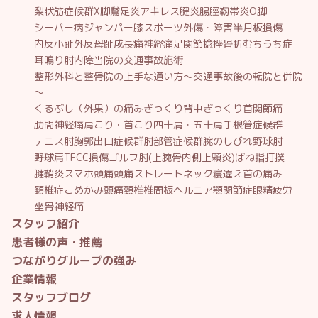
梨状筋症候群
X脚
鵞足炎
アキレス腱炎
腸脛靭帯炎
O脚
シーバー病
ジャンパー膝
スポーツ外傷・障害
半月板損傷
内反小趾
外反母趾
成長痛
神経痛
足関節捻挫
骨折
むちうち症
耳鳴り
肘内障
当院の交通事故施術
整形外科と整骨院の上手な通い方～交通事故後の転院と併院
～
くるぶし（外果）の痛み
ぎっくり背中
ぎっくり首
関節痛
肋間神経痛
肩こり・首こり
四十肩・五十肩
手根管症候群
テニス肘
胸郭出口症候群
肘部管症候群
腕のしびれ
野球肘
野球肩
TFCC損傷
ゴルフ肘(上腕骨内側上顆炎)
ばね指
打撲
腱鞘炎
スマホ頭痛
頭痛
ストレートネック
寝違え
首の痛み
頚椎症
こめかみ頭痛
頸椎椎間板ヘルニア
顎関節症
眼精疲労
坐骨神経痛
スタッフ紹介
患者様の声・推薦
つながりグループの強み
企業情報
スタッフブログ
求人情報