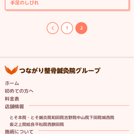
手足のしびれ
投
1
2
前へ
稿
の
ペ
ー
ジ
つ
送
り
ホーム
初めての方へ
料金表
店舗情報
とそ本院・とそ鍼灸院
和田院
吉野院
中山院
下田院
城西院
坂之上院
姶良平松院
西餅田院
施術について