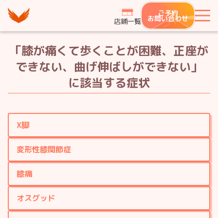
つながり整骨鍼灸院グループ
ご予約
メ
お問い合わせ
店鋪一覧
「膝が痛くて歩くことが困難、正座が
できない、曲げ伸ばしができない」
に該当する症状
X脚
変形性膝関節症
膝痛
オスグッド