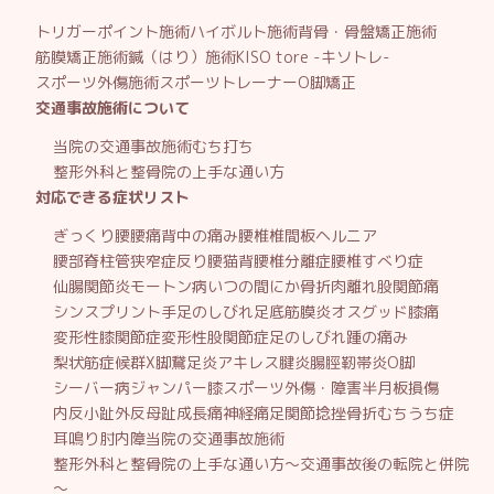
トリガーポイント施術
ハイボルト施術
背骨・骨盤矯正施術
筋膜矯正施術
鍼（はり）施術
KISO tore -キソトレ-
スポーツ外傷施術
スポーツトレーナー
O脚矯正
交通事故施術について
当院の交通事故施術
むち打ち
整形外科と整骨院の上手な通い方
対応できる症状リスト
ぎっくり腰
腰痛
背中の痛み
腰椎椎間板ヘルニア
腰部脊柱管狭窄症
反り腰
猫背
腰椎分離症
腰椎すべり症
仙腸関節炎
モートン病
いつの間にか骨折
肉離れ
股関節痛
シンスプリント
手足のしびれ
足底筋膜炎
オスグッド
膝痛
変形性膝関節症
変形性股関節症
足のしびれ
踵の痛み
梨状筋症候群
X脚
鵞足炎
アキレス腱炎
腸脛靭帯炎
O脚
シーバー病
ジャンパー膝
スポーツ外傷・障害
半月板損傷
内反小趾
外反母趾
成長痛
神経痛
足関節捻挫
骨折
むちうち症
耳鳴り
肘内障
当院の交通事故施術
整形外科と整骨院の上手な通い方～交通事故後の転院と併院
～