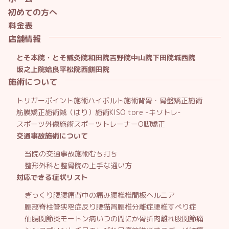
初めての方へ
料金表
店舗情報
とそ本院・とそ鍼灸院
和田院
吉野院
中山院
下田院
城西院
坂之上院
姶良平松院
西餅田院
施術について
トリガーポイント施術
ハイボルト施術
背骨・骨盤矯正施術
筋膜矯正施術
鍼（はり）施術
KISO tore -キソトレ-
スポーツ外傷施術
スポーツトレーナー
O脚矯正
交通事故施術について
当院の交通事故施術
むち打ち
整形外科と整骨院の上手な通い方
対応できる症状リスト
ぎっくり腰
腰痛
背中の痛み
腰椎椎間板ヘルニア
腰部脊柱管狭窄症
反り腰
猫背
腰椎分離症
腰椎すべり症
仙腸関節炎
モートン病
いつの間にか骨折
肉離れ
股関節痛