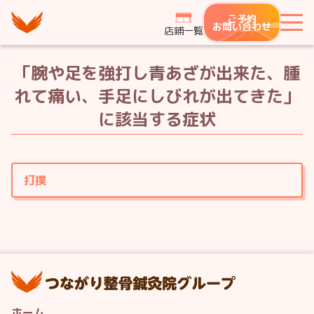
つながり整骨鍼灸院グループ
ご予約
メ
お問い合わせ
店鋪一覧
「腕や足を強打し青あざが出来た、腫
れて痛い、手足にしびれが出てきた」
に該当する症状
打撲
つ
ホーム