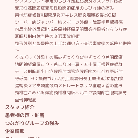
シンスプリント
手足のしびれ
足底筋膜炎
オスグッド
膝痛
変形性膝関節症
変形性股関節症
足のしびれ
踵の痛み
梨状筋症候群
X脚
鵞足炎
アキレス腱炎
腸脛靭帯炎
O脚
シーバー病
ジャンパー膝
スポーツ外傷・障害
半月板損傷
内反小趾
外反母趾
成長痛
神経痛
足関節捻挫
骨折
むちうち症
耳鳴り
肘内障
当院の交通事故施術
整形外科と整骨院の上手な通い方～交通事故後の転院と併院
～
くるぶし（外果）の痛み
ぎっくり背中
ぎっくり首
関節痛
肋間神経痛
肩こり・首こり
四十肩・五十肩
手根管症候群
テニス肘
胸郭出口症候群
肘部管症候群
腕のしびれ
野球肘
野球肩
TFCC損傷
ゴルフ肘(上腕骨内側上顆炎)
ばね指
打撲
腱鞘炎
スマホ頭痛
頭痛
ストレートネック
寝違え
首の痛み
頚椎症
こめかみ頭痛
頸椎椎間板ヘルニア
顎関節症
眼精疲労
坐骨神経痛
スタッフ紹介
患者様の声・推薦
つながりグループの強み
企業情報