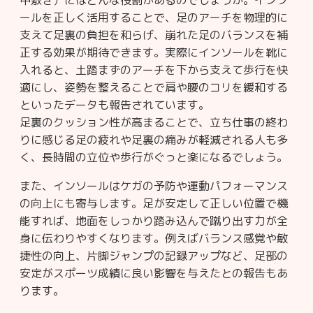
中敷き）にはどんな役割があるのでしょうか。インソ
ールを正しく活用することで、足のアーチを物理的に
支えて足裏の負担を和らげ、崩れた足のバランスを補
正する効果が期待できます。実際にインソールを靴に
入れると、土踏まずのアーチを下から支えて歩行を快
適にし、姿勢を整えることで肩や腰のコリを緩和する
といったデータも報告されています。
足裏のクッション性が高まることで、立ち仕事の終わ
りに感じる足の疲れや足裏の痛みが軽減される人も多
く、長時間の立位や歩行がぐっと楽になるでしょう。
また、インソールはケガの予防や運動パフォーマンス
の向上にも寄与します。足が安定して正しい位置で機
能すれば、地面をしっかり踏み込んで蹴り出す力が全
身に伝わりやすくなります。例えばバランス感覚や敏
捷性の向上、片脚ジャンプの記録アップなど、足部の
安定がスポーツ成績に良い影響を与えたとの報告もあ
ります。