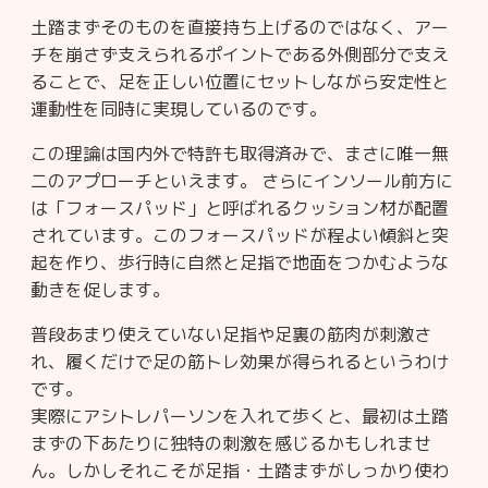
土踏まずそのものを直接持ち上げるのではなく、アー
チを崩さず支えられるポイントである外側部分で支え
ることで、足を正しい位置にセットしながら安定性と
運動性を同時に実現しているのです。
この理論は国内外で特許も取得済みで、まさに唯一無
二のアプローチといえます。 さらにインソール前方に
は「フォースパッド」と呼ばれるクッション材が配置
されています。このフォースパッドが程よい傾斜と突
起を作り、歩行時に自然と足指で地面をつかむような
動きを促します。
普段あまり使えていない足指や足裏の筋肉が刺激さ
れ、履くだけで足の筋トレ効果が得られるというわけ
です。
実際にアシトレパーソンを入れて歩くと、最初は土踏
まずの下あたりに独特の刺激を感じるかもしれませ
ん。しかしそれこそが足指・土踏まずがしっかり使わ