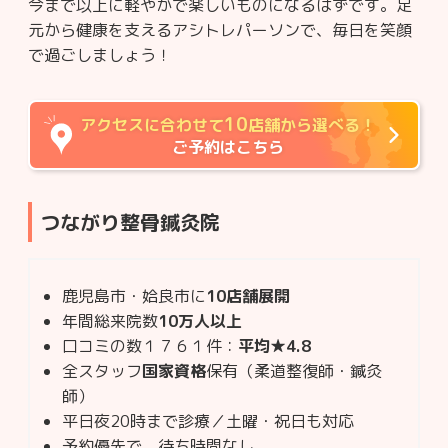
今まで以上に軽やかで楽しいものになるはずです。足
元から健康を支えるアシトレパーソンで、毎日を笑顔
で過ごしましょう！
10
アクセスに合わせて
店舗から選べる！
ご予約はこちら
つながり整骨鍼灸院
鹿児島市・姶良市に
10店舗展開
年間総来院数
10万人以上
口コミの数１７６１件：
平均★4.8
全スタッフ
国家資格
保有（柔道整復師・鍼灸
師）
平日夜20時まで診療／土曜・祝日も対応
予約優先で、待ち時間なし。