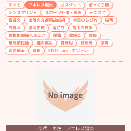
すべて
アキレス腱炎
オスグッド
ぎっくり腰
シンスプリント
スポーツ外傷・障害
テニス肘
寝違え
当院の交通事故施術
手足のしびれ
猫背
肉離れ
股関節痛
肩こり
背中の痛み
腰椎椎間板ヘルニア
腰痛
腱鞘炎
膝痛
足関節捻挫
踵の痛み
野球肘
野球肩
頭痛
首の痛み
骨折
KISO tore -キソトレ-
20代 男性 アキレス腱炎