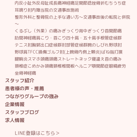
内反小趾
外反母趾
成長痛
神経痛
足関節捻挫
骨折
むちうち症
耳鳴り
肘内障
当院の交通事故施術
整形外科と整骨院の上手な通い方～交通事故後の転院と併院
～
くるぶし（外果）の痛み
ぎっくり背中
ぎっくり首
関節痛
肋間神経痛
肩こり・首こり
四十肩・五十肩
手根管症候群
テニス肘
胸郭出口症候群
肘部管症候群
腕のしびれ
野球肘
野球肩
TFCC損傷
ゴルフ肘(上腕骨内側上顆炎)
ばね指
打撲
腱鞘炎
スマホ頭痛
頭痛
ストレートネック
寝違え
首の痛み
頚椎症
こめかみ頭痛
頸椎椎間板ヘルニア
顎関節症
眼精疲労
坐骨神経痛
スタッフ紹介
患者様の声・推薦
つながりグループの強み
企業情報
スタッフブログ
求人情報
LINE登録はこちら