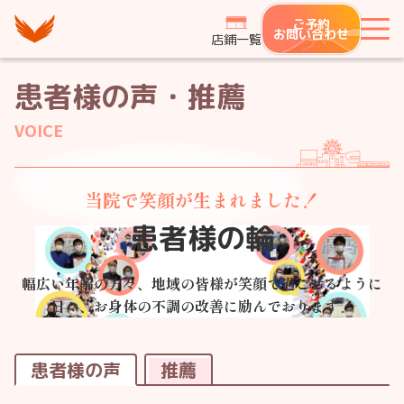
つながり整骨鍼灸院グループ
ご予約
メ
お問い合わせ
店鋪一覧
患者様の声・推薦
VOICE
当院で笑顔が生まれました！
患者様の輪
幅広い年齢の方々、地域の皆様が笑顔で過ごせるように
日々、お身体の不調の改善に励んでおります！
患者様の声
推薦