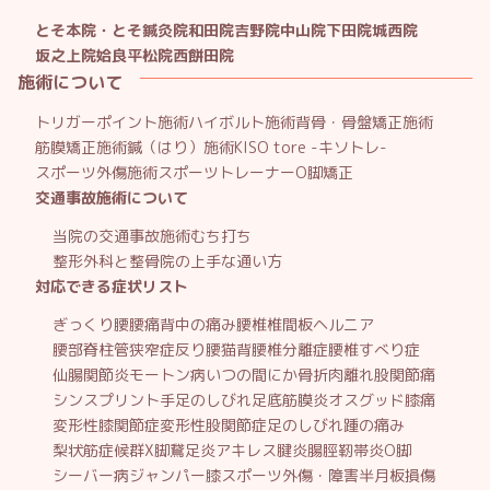
とそ本院・とそ鍼灸院
和田院
吉野院
中山院
下田院
城西院
坂之上院
姶良平松院
西餅田院
施術について
トリガーポイント施術
ハイボルト施術
背骨・骨盤矯正施術
筋膜矯正施術
鍼（はり）施術
KISO tore -キソトレ-
スポーツ外傷施術
スポーツトレーナー
O脚矯正
交通事故施術について
当院の交通事故施術
むち打ち
整形外科と整骨院の上手な通い方
対応できる症状リスト
ぎっくり腰
腰痛
背中の痛み
腰椎椎間板ヘルニア
腰部脊柱管狭窄症
反り腰
猫背
腰椎分離症
腰椎すべり症
仙腸関節炎
モートン病
いつの間にか骨折
肉離れ
股関節痛
シンスプリント
手足のしびれ
足底筋膜炎
オスグッド
膝痛
変形性膝関節症
変形性股関節症
足のしびれ
踵の痛み
梨状筋症候群
X脚
鵞足炎
アキレス腱炎
腸脛靭帯炎
O脚
シーバー病
ジャンパー膝
スポーツ外傷・障害
半月板損傷