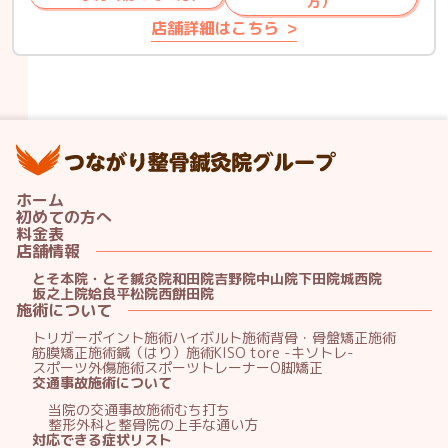
方）
店舗詳細はこちら
つ
ホーム
初めての方へ
料金表
店舗情報
とそ本院・とそ鍼灸院
和田院
吉野院
中山院
下田院
城西院
坂之上院
姶良平松院
西餅田院
施術について
トリガーポイント施術
ハイボルト施術
背骨・骨盤矯正施術
筋膜矯正施術
鍼（はり）施術
KISO tore -キソトレ-
スポーツ外傷施術
スポーツトレーナー
O脚矯正
交通事故施術について
当院の交通事故施術
むち打ち
整形外科と整骨院の上手な通い方
対応できる症状リスト